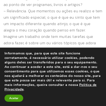
ao ponto de ver programas, livros e artigos?
– Relevância. Que momentos ou ações eu realizo e tem
um significado especial, o que é que eu sinto que tem
um impacto diferente quando atinjo, o que é que
alegra o meu coração quando penso em fazer.
Imagine um trabalho onde tem muitas tarefas que
adora fazer, é sobre um ou vários tópicos que adora
aprender e no final do dia tem a sensação de
Informamos que, para que este site funcione
realização a um nível mais profundo… Parece algo em
corretamente, é necessário utilizar cookies, podendo
que iria gostar de trabalhar?
alguns deles ser transferidos para o seu equipamento.
Ao continuar a aceder a este site, está a dar-nos o seu
Naturalmente alguns de nós conseguem responder a
consentimento para que utilizemos esses cookies, o que
estas perguntas muito facilmente e outros tem mais
nos ajudará a melhorar os conteúdos do nosso site, para
que este possa ser mais útil e relevante para si. Para
dificuldades.
mais informações, queira consultar a nossa
Politica de
Caso não consiga encontrar as respostas que procura,
.
Privacidade
pode ser uma boa hipótese começar a procurar
Aceitar
experiências e ambientes diferentes daqueles onde