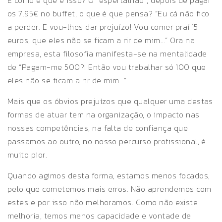
E como é que é isso? O “espertalhão”, depois de pagar
os 7.95€ no buffet, o que é que pensa? “Eu cá não fico
a perder. E vou-lhes dar prejuízo! Vou comer praí 15
euros, que eles não se ficam a rir de mim…” Ora na
empresa, esta filosofia manifesta-se na mentalidade
de “Pagam-me 500?! Então vou trabalhar só 100 que
eles não se ficam a rir de mim…”
Mais que os óbvios prejuízos que qualquer uma destas
formas de atuar tem na organização, o impacto nas
nossas competências, na falta de confiança que
passamos ao outro, no nosso percurso profissional, é
muito pior.
Quando agimos desta forma, estamos menos focados,
pelo que cometemos mais erros. Não aprendemos com
estes e por isso não melhoramos. Como não existe
melhoria, temos menos capacidade e vontade de