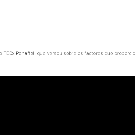
no
TEDx Penafiel
, que versou sobre os factores que proporc