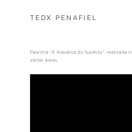
TEDX PENAFIEL
Palestra “A Alavanca do Sucesso”, realizada 
várias áreas.